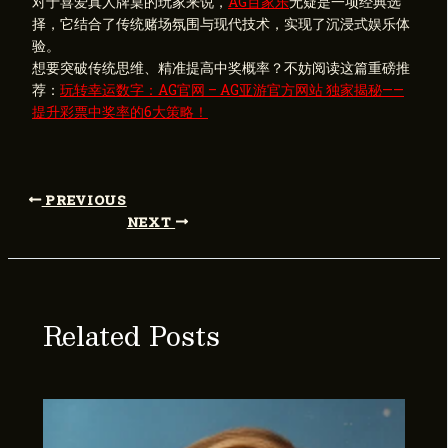
对于喜爱真人牌桌的玩家来说，
AG百家乐
无疑是一项经典选
择，它结合了传统赌场氛围与现代技术，实现了沉浸式娱乐体
验。
想要突破传统思维、精准提高中奖概率？不妨阅读这篇重磅推
荐：
玩转幸运数字：AG官网 – AG亚游官方网站 独家揭秘——
提升彩票中奖率的6大策略！
PREVIOUS
NEXT
Related Posts