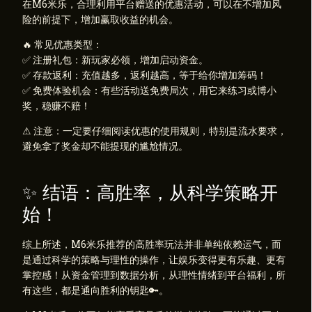
在M6米乐，合理利用平台赠送的优惠活动，可以在不增加风
险的前提下，增加赢取收益的机会。
🔥 常见优惠类型：
✅ 注册礼包：新玩家必领，增加启动资金。
✅ 存款返利：充值越多，返利越高，等于给你增加筹码！
✅ 免费体验机会：有些活动送免费局次，用它来练习或博小
奖，稳赚不赔！
⚠ 注意：一定要仔细阅读优惠的使用规则，特别是流水要求，
避免拿了奖金却不能提现的尴尬情况。
✨ 结语：高胜率，从科学策略开
始！
综上所述，M6米乐推荐的高胜率玩法并非单纯依赖运气，而
是通过科学的策略与理性的操作，让娱乐变得更有乐趣、更有
掌控感！从资金管理到数据分析，从理性情绪到平台福利，所
有这些，都是通向胜利的钥匙🔑。