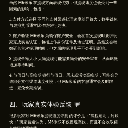
虽然 M6米乐 在提现方面表现优秀，但提现速度也会受到一些
因素的影响，包括：
1. 支付方式选择 不同的支付渠道处理速度差异较大，数字钱包
与虚拟货币通常比传统银行更快。
2. 账户验证 M6米乐 为确保账户安全，会在首次提现时要求玩
家完成实名认证，包括上传身份证件及地址证明。虽然这会稍
微延长首次提现时间，但之后的提现几乎不会受到影响。
3. 提现金额大小 大额提现可能需要额外的安全审查，从而略微
增加等待时间。
4. 节假日与高峰期 银行节假日、周末或活动高峰期，可能会导
致部分支付渠道速度变慢，但 M6米乐 的客服通常会及时跟
进，避免长期延误。
四、玩家真实体验反馈 💬
很多玩家对 M6米乐提现速度评测 的评价是：“流程透明，到账
快！” 玩家普遍认为，M6米乐不仅提现高效，而且不会收取额