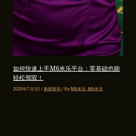
如何快速上手M6米乐平台：零基础也能
轻松驾驭！
2025年7月1日
/
新闻资讯
/ By
M6米乐, M6米乐