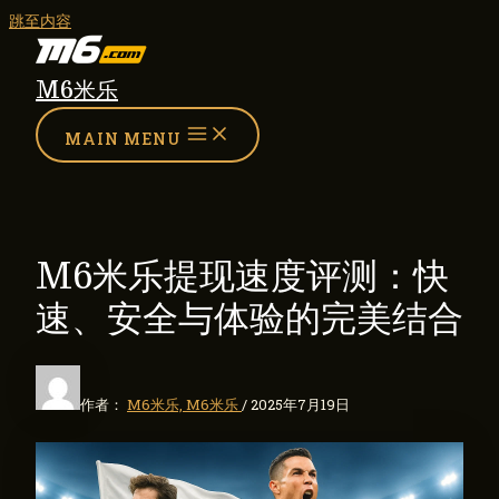
跳至内容
M6米乐
MAIN MENU
M6米乐提现速度评测：快
速、安全与体验的完美结合
作者：
M6米乐, M6米乐
/
2025年7月19日