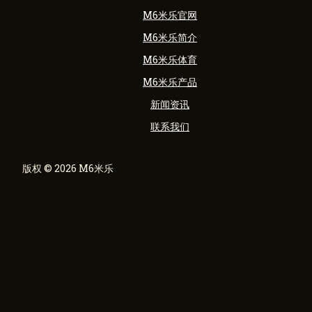
M6米乐官网
M6米乐简介
M6米乐体育
M6米乐产品
新闻资讯
联系我们
版权 © 2026 M6米乐