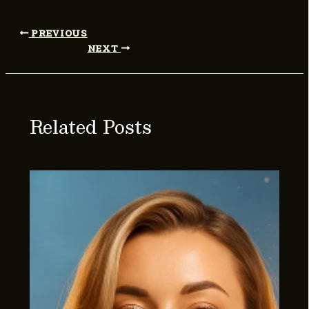
PREVIOUS
NEXT
Related Posts