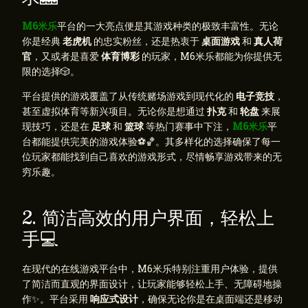
M6米乐
平台的一大亮点便是其游戏种类的极致丰富性。无论
你是经典
老虎机
的忠实粉丝，还是热衷于
桌面游戏
和
真人荷
官
，又或者是喜爱
体育博彩
的玩家，M6米乐都能为你提供无
限的选择🎲。
平台提供的游戏覆盖了从传统赌场游戏到现代化的
电子竞技
，
甚至虚拟体育等新兴项目。无论你是想通过
扑克
和
轮盘
来展
现技巧，还是在
足球
和
篮球
等热门赛事中下注，
M6米乐
平
台都能提供完美的游戏体验⚽🏀。其多样化的选择确保了每一
位玩家都能找到自己喜欢的游戏形式，尽情畅享游戏带来的无
穷乐趣。
2. 简洁高效的用户界面，轻松上
手💻
在现代的在线游戏平台中，M6米乐特别注重用户体验，提供
了简洁而直观的界面设计，让玩家能够轻松上手、无障碍地操
作✨。平台采用
响应式设计
，确保无论你是在桌面端还是移动