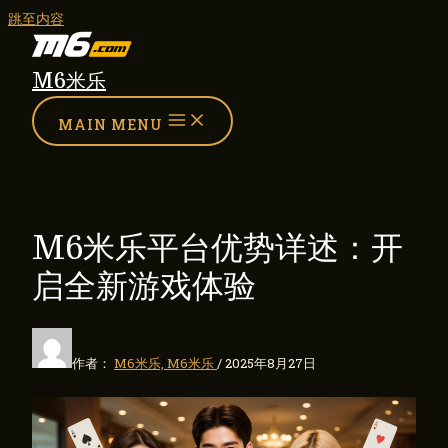
跳至内容
M6米乐
MAIN MENU
M6米乐平台优势详述：开
启全新游戏体验
作者：
M6米乐, M6米乐
/
2025年8月27日