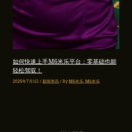
如何快速上手M6米乐平台：零基础也能
轻松驾驭！
2025年7月1日
/
新闻资讯
/ By
M6米乐, M6米乐