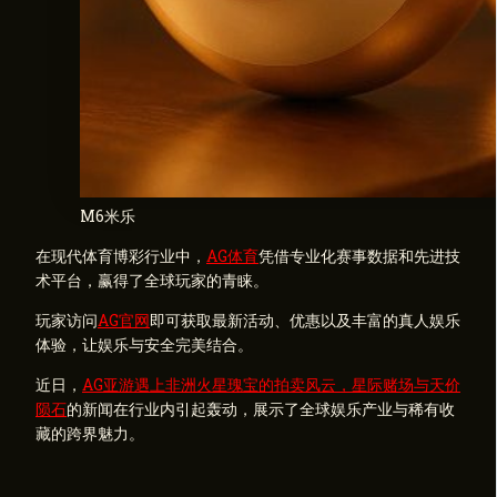
M6米乐
在现代体育博彩行业中，
AG体育
凭借专业化赛事数据和先进技
术平台，赢得了全球玩家的青睐。
玩家访问
AG官网
即可获取最新活动、优惠以及丰富的真人娱乐
体验，让娱乐与安全完美结合。
近日，
AG亚游遇上非洲火星瑰宝的拍卖风云，星际赌场与天价
陨石
的新闻在行业内引起轰动，展示了全球娱乐产业与稀有收
藏的跨界魅力。