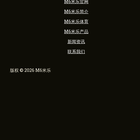
M6米乐官网
M6米乐简介
M6米乐体育
M6米乐产品
新闻资讯
联系我们
版权 © 2026 M6米乐