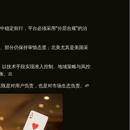
中稳定前行，平台必须采用“分层合规”的治
、部分仍保持审慎态度；北美尤其是美国采
准；以技术手段实现准入控制、地域策略与风控
。⚖️
既是对用户负责，也是对市场生态负责。🌱