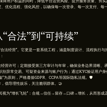
在保障用户权益的同时，降低平台运营风险、提升服务质量、夯
制度、优化流程、强化风控，以确保每一次登录、每一次支付、每
“合法”到“可持续”
“合法经营”。它更是一套系统工程，涵盖制度设计、流程执行与
：
效经营许可；定期接受第三方审计与年审，确保业务边界清晰、
识别异常交易、可疑资金来源与账户行为；通过KYC验证用户身
为原则，严格遵循GDPR、CCPA等国际隐私法规。🛡️
，倡导理性娱乐，关注脆弱群体。🤝
其视为“增长飞轮”：合规→信任→留存→口碑→增长，从而形成正