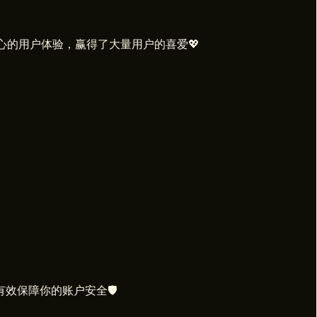
的用户体验，赢得了大量用户的喜爱💖
效保障你的账户安全🛡️