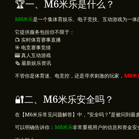
🏆一、M6米乐是什么？
M6米乐
是一个集体育娱乐、电子竞技、互动游戏为一体
它提供服务包括但不限于：
📺 实时体育赛事直播
🎯 电竞赛事竞猜
🎰 真人互动游戏
🗞️ 最新娱乐资讯
不管你是体育迷、电竞控，还是寻求刺激的玩家，
M6米
🔐二、M6米乐安全吗？
在【M6米乐常见问题解答】中，“安全吗？”是被问到最多
可以明确告诉你：
M6米乐
非常重视用户的信息和资金安全