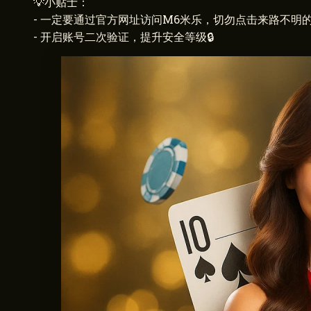
💡小贴士：
- 一定要通过官方网址访问M6米乐，切勿点击来路不明
- 开启账号二次验证，提升安全等级🔒