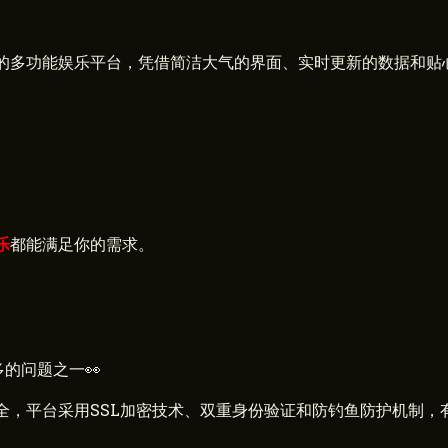
的多功能娱乐平台，凭借简洁大气的界面、实时更新的数据和贴心
乐
都能满足你的需求。
的问题之一👀
，平台采用SSL加密技术、双重身份验证和防钓鱼防护机制，有