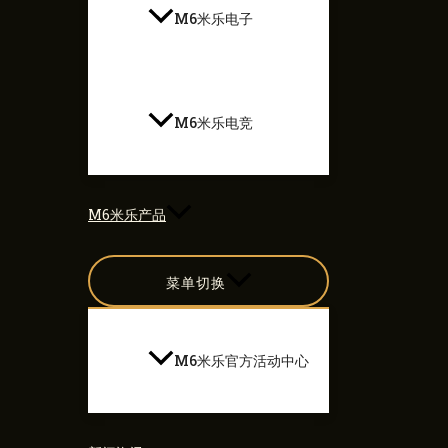
M6米乐电子
M6米乐电竞
M6米乐产品
菜单切换
M6米乐官方活动中心