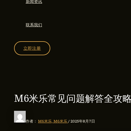
新闻资讯
联系我们
立即注册
M6米乐常见问题解答全攻
作者：
M6米乐, M6米乐
/
2025年8月7日