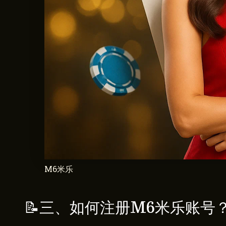
M6米乐
📝三、如何注册M6米乐账号