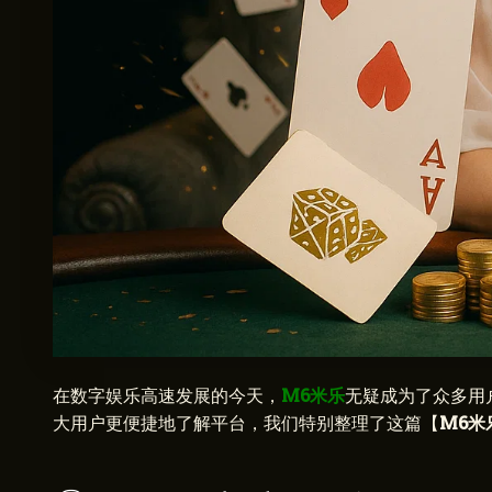
在数字娱乐高速发展的今天，
M6米乐
无疑成为了众多用
大用户更便捷地了解平台，我们特别整理了这篇【
M6米