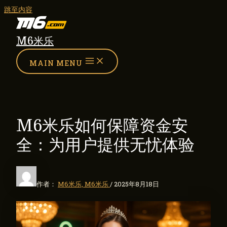
跳至内容
M6米乐
MAIN MENU
M6米乐如何保障资金安
全：为用户提供无忧体验
作者：
M6米乐, M6米乐
/
2025年8月18日