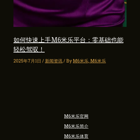
如何快速上手M6米乐平台：零基础也能
轻松驾驭！
2025年7月1日
/
新闻资讯
/ By
M6米乐, M6米乐
M6米乐官网
M6米乐简介
M6米乐体育