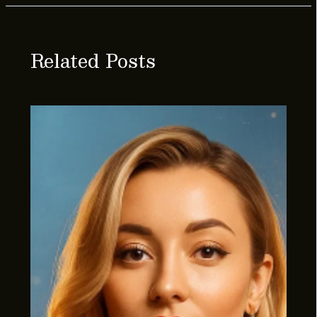
Related Posts