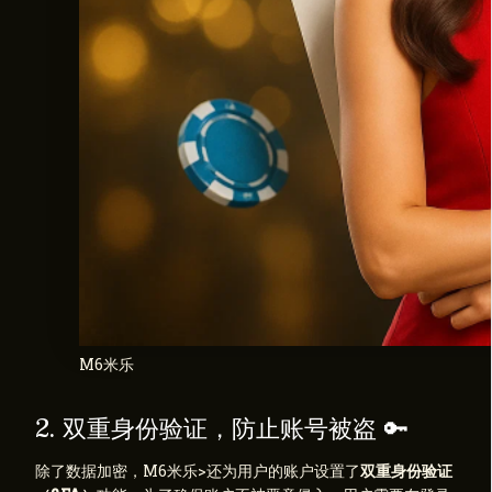
M6米乐
2. 双重身份验证，防止账号被盗 🔑
除了数据加密，M6米乐>还为用户的账户设置了
双重身份验证