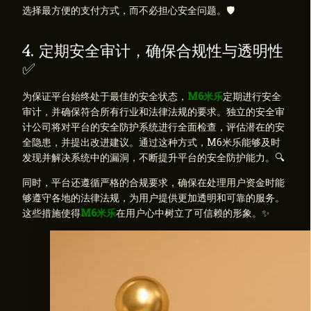
选择最方便的支付方式，而不必担心安全问题。🛡️
4. 定期安全审计，确保合规性与透明性
✅
为保证平台始终处于最佳的安全状态，
M6米乐
定期进行安全
审计，并确保符合所有行业和法律法规的要求。独立的安全审
计公司将对平台的安全防护系统进行全面检查，评估潜在的安
全隐患，并提出改进建议。通过这种方式，M6米乐能够及时
发现并解决系统中的漏洞，不断提升平台的安全防护能力。🔍
同时，平台还遵循严格的合规要求，确保在处理用户资金时能
够遵守各地的法律法规，为用户提供更加透明和可靠的服务。
这些措施使得
M6米乐
在用户心中树立了可信赖的形象。✨