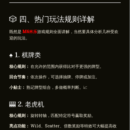
🎲 四、热门玩法规则详解
既然是
M6米乐
游戏规则全面讲解，当然要具体分析几种受欢
迎的玩法。
♠ 1. 棋牌类
核心规则：
在允许的范围内获得比对手更强的牌型。
回合节奏：
依次操作，可选择抽牌、停牌或加注。
小贴士：
熟记牌型组合，多做概率判断。📈
🎰 2. 老虎机
核心规则：
旋转转轴，匹配特定符号赢取奖励。
亮点功能：
Wild、Scatter、倍数奖励等特效可大幅提高收