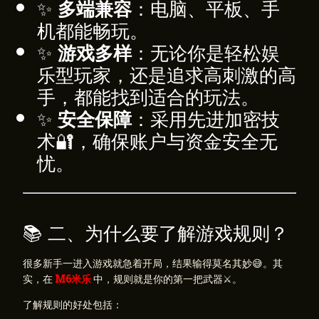
✨
多端兼容
：电脑、平板、手
机都能畅玩。
✨
游戏多样
：无论你是轻松娱
乐型玩家，还是追求高刺激的高
手，都能找到适合的玩法。
✨
安全保障
：采用先进加密技
术🔐，确保账户与资金安全无
忧。
📚 二、为什么要了解游戏规则？
很多新手一进入游戏就急着开局，结果输得莫名其妙😅。其
实，在
M6米乐
中，规则就是你的第一把武器⚔️。
了解规则的好处包括：