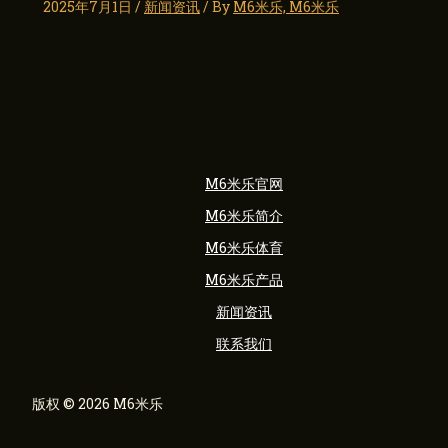
2025年7月1日
/
新闻资讯
/ By
M6米乐, M6米乐
M6米乐官网
M6米乐简介
M6米乐体育
M6米乐产品
新闻资讯
联系我们
版权 © 2026 M6米乐