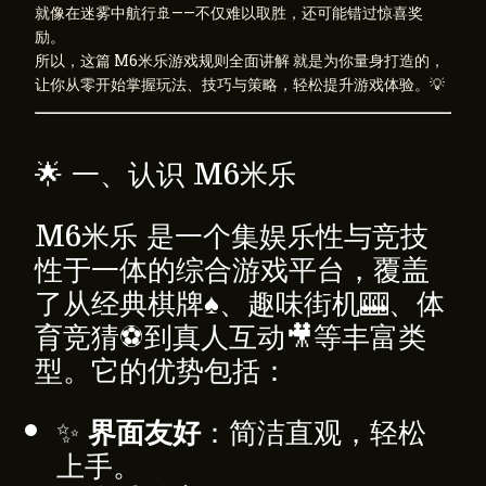
就像在迷雾中航行🚢——不仅难以取胜，还可能错过惊喜奖
励。
所以，这篇 M6米乐游戏规则全面讲解 就是为你量身打造的，
让你从零开始掌握玩法、技巧与策略，轻松提升游戏体验。💡
🌟 一、认识 M6米乐
M6米乐 是一个集娱乐性与竞技
性于一体的综合游戏平台，覆盖
了从经典棋牌♠、趣味街机🎰、体
育竞猜⚽到真人互动🎥等丰富类
型。它的优势包括：
✨
界面友好
：简洁直观，轻松
上手。