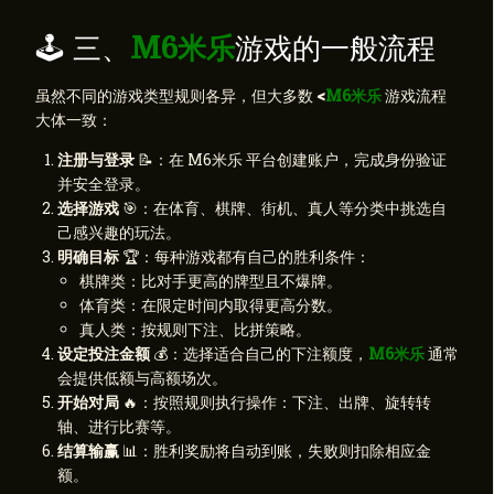
🕹 三、
M6米乐
游戏的一般流程
虽然不同的游戏类型规则各异，但大多数
<
M6米乐
游戏流程
大体一致：
注册与登录
📝：在 M6米乐 平台创建账户，完成身份验证
并安全登录。
选择游戏
🎯：在体育、棋牌、街机、真人等分类中挑选自
己感兴趣的玩法。
明确目标
🏆：每种游戏都有自己的胜利条件：
棋牌类：比对手更高的牌型且不爆牌。
体育类：在限定时间内取得更高分数。
真人类：按规则下注、比拼策略。
设定投注金额
💰：选择适合自己的下注额度，
M6米乐
通常
会提供低额与高额场次。
开始对局
🔥：按照规则执行操作：下注、出牌、旋转转
轴、进行比赛等。
结算输赢
📊：胜利奖励将自动到账，失败则扣除相应金
额。